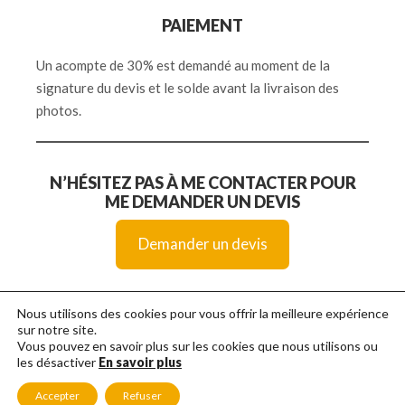
PAIEMENT
Un acompte de 30% est demandé au moment de la
signature du devis et le solde avant la livraison des
photos.
N’HÉSITEZ PAS À ME CONTACTER POUR
ME DEMANDER UN DEVIS
Demander un devis
Nous utilisons des cookies pour vous offrir la meilleure expérience
sur notre site.
Vous pouvez en savoir plus sur les cookies que nous utilisons ou
les désactiver
En savoir plus
Mentions Légales
-
Politique de confidentialité
Accepter
Refuser
©2021 José PEDRO - Photographe à Dieppe en Normandie